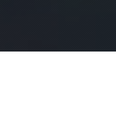
Boğaziçi Etiket
yenilikçi
ürünler sağlar.
Zamanında teslim
anlayışımızla,
hızlılık ve
sürdürülebilirliğe
dayalı